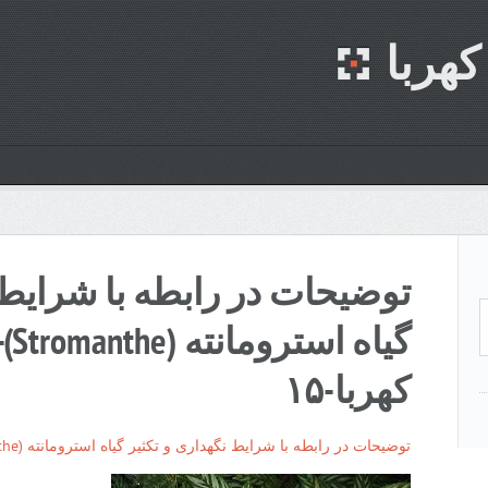
هربا
توضیحات در رابطه با شرایط 
گیا
کهربا-۱۵
توضیحات در رابطه با شرایط نگهداری و تکثیر گیاه استرومانته (Stromanthe)