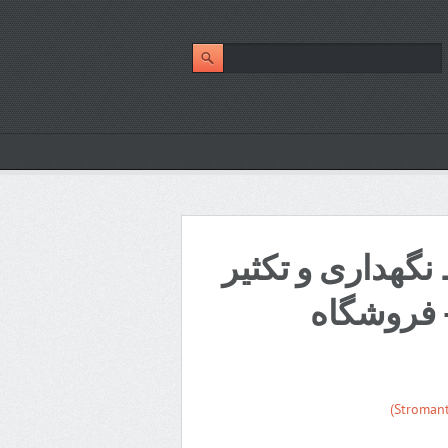
نگهداری و تکثیر
ه استرومانته (Stromanthe)- فروشگاه